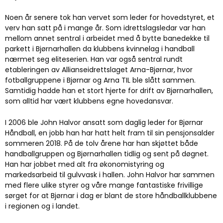
Noen år senere tok han vervet som leder for hovedstyret, et
verv han satt på i mange år. Som idrettslagsledar var han
mellom annet sentral i arbeidet med å bytte banedekke til
parkett i Bjørnarhallen da klubbens kvinnelag i handball
nærmet seg eliteserien. Han var også sentral rundt
etableringen av Allianseidrettslaget Arna-Bjørnar, hvor
fotballgruppene i Bjørnar og Arna TIL ble slått sammen.
Samtidig hadde han et stort hjerte for drift av Bjørnarhallen,
som alltid har vært klubbens egne hovedansvar.
I 2006 ble John Halvor ansatt som daglig leder for Bjørnar
Håndball, en jobb han har hatt helt fram til sin pensjonsalder
sommeren 2018. På de tolv årene har han skjøttet både
handballgruppen og Bjørnarhallen tidlig og sent på døgnet.
Han har jobbet med alt fra økonomistyring og
markedsarbeid til gulvvask i hallen. John Halvor har sammen
med flere ulike styrer og våre mange fantastiske frivillige
sørget for at Bjørnar i dag er blant de store håndballklubbene
i regionen og i landet.