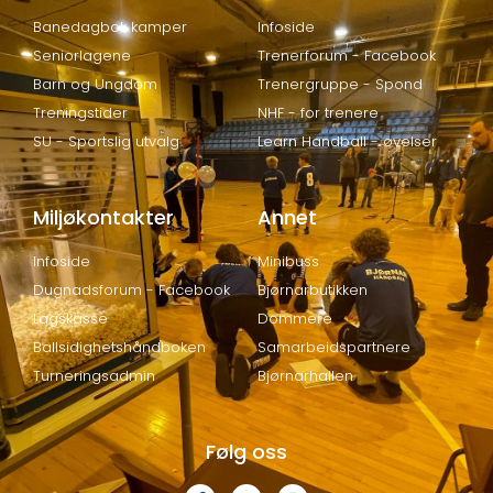
Banedagbok kamper
Infoside
Seniorlagene
Trenerforum - Facebook
Barn og Ungdom
Trenergruppe - Spond
Treningstider
NHF - for trenere
SU - Sportslig utvalg
Learn Handball - øvelser
Miljøkontakter
Annet
Infoside
Minibuss
Dugnadsforum - Facebook
Bjørnarbutikken
Lagskasse
Dommere
Ballsidighetshåndboken
Samarbeidspartnere
Turneringsadmin
Bjørnarhallen
Følg oss