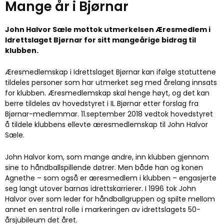
Mange år i Bjørnar
John Halvor Sæle mottok utmerkelsen Æresmedlem i
Idrettslaget Bjørnar for sitt mangeårige bidrag til
klubben.
Æresmedlemskap i Idrettslaget Bjørnar kan ifølge statuttene
tildeles personer som har utmerket seg med årelang innsats
for klubben. Æresmedlemskap skal henge høyt, og det kan
berre tildeles av hovedstyret i IL Bjørnar etter forslag fra
Bjørnar-medlemmar. 11.september 2018 vedtok hovedstyret
å tildele klubbens ellevte æresmedlemskap til John Halvor
Sæle.
John Halvor kom, som mange andre, inn klubben gjennom
sine to håndballspillende døtrer. Men både han og konen
Agnethe – som også er æresmedlem i klubben – engasjerte
seg langt utover barnas idrettskarrierer. I 1996 tok John
Halvor over som leder for håndballgruppen og spilte mellom
annet en sentral rolle i markeringen av idrettslagets 50-
årsjubileum det året.