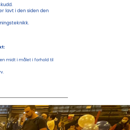
skudd.
er lavt i den siden den
ningsteknikk.
kt:
en midt i målet i forhold til
yv.
.