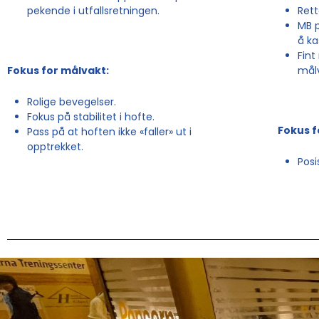
pekende i utfallsretningen.
Rett
MB p
å ka
Fint
målv
Fokus for målvakt:
Rolige bevegelser.
Fokus på stabilitet i hofte.
Fokus f
Pass på at hoften ikke «faller» ut i
opptrekket.
Posi