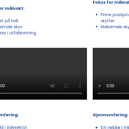
Fokus for målva
or målvakt:
Finne posisjon
et på ball.
skytter.
simale skyv.
Maksimale sk
iss i utfallsretning.
mføring:
Gjennomføring:
En rekke i m
d i sidesektor.