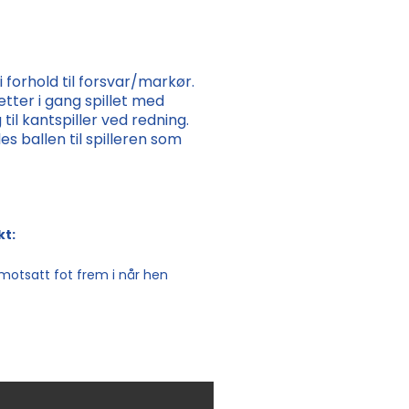
i forhold til forsvar/markør.
tter i gang spillet med
til kantspiller ved redning.
es ballen til spilleren som
kt:
otsatt fot frem i når hen