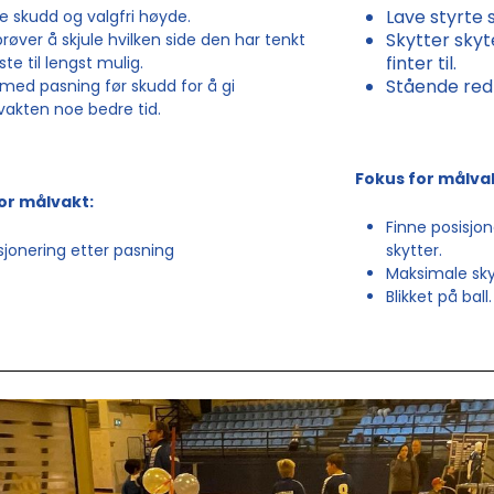
Lave styrte 
e skudd og valgfri høyde.
Skytter skyt
røver å skjule hvilken side den har tenkt
finter til.
ste til lengst mulig.
Stående red
 med pasning før skudd for å gi
akten noe bedre tid.
Fokus for målva
or målvakt:
Finne posisjon
sjonering etter pasning
skytter.
Maksimale sk
Blikket på ball