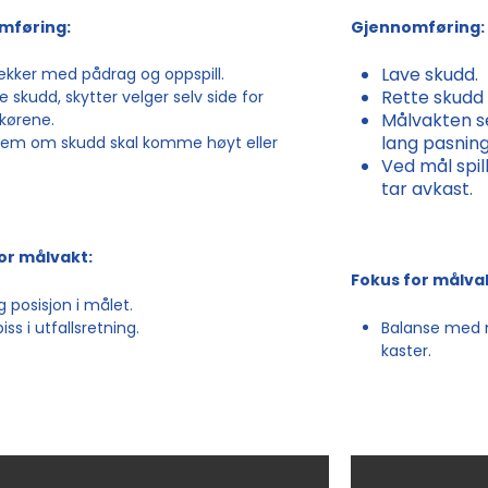
mføring:
Gjennomføring:
Lave skudd.
ekker med pådrag og oppspill.
Rette skudd 
e skudd, skytter velger selv side for
Målvakten se
kørene.
lang pasning 
tem om skudd skal komme høyt eller
Ved mål spill
tar avkast.
or målvakt:
Fokus for målva
ig posisjon i målet.
iss i utfallsretning.
Balanse med m
kaster.