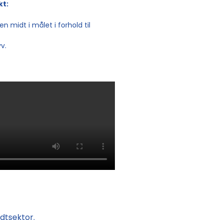
kt:
en midt i målet i forhold til
yv.
idtsektor.