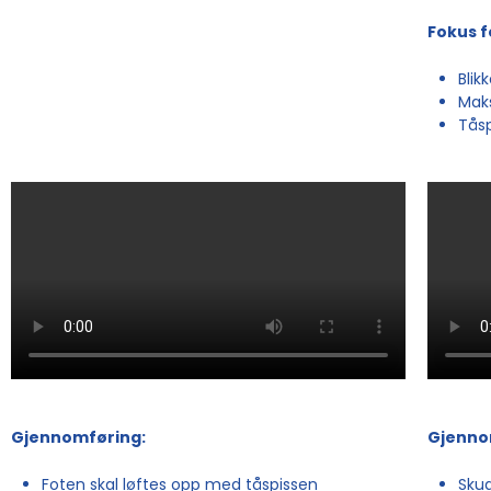
Fokus f
Blikk
Mak
Tåsp
Gjennomføring:
Gjenno
Foten skal løftes opp med tåspissen
Skud