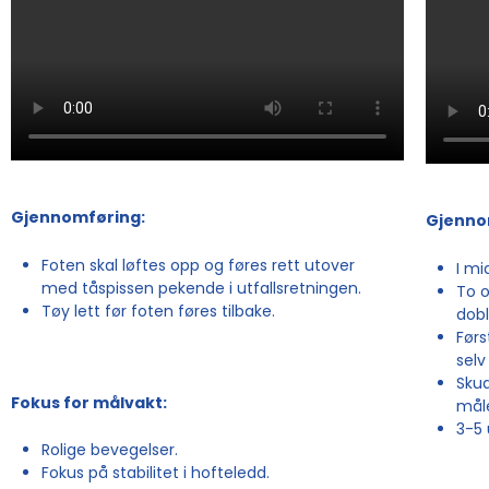
Gjennomføring:
Gjenno
Foten skal løftes opp og føres rett utover
I mi
med tåspissen pekende i utfallsretningen.
To o
Tøy lett før foten føres tilbake.
dobl
Førs
selv
Skud
Fokus for målvakt:
måle
3-5 
Rolige bevegelser.
Fokus på stabilitet i hofteledd.