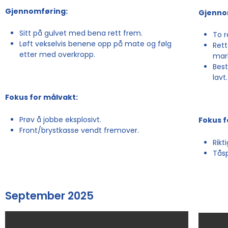
Gjennomføring:
Gjenno
Sitt på gulvet med bena rett frem.
To r
Løft vekselvis benene opp på mate og følg
Rett
etter med overkropp.
mar
Bes
lavt.
Fokus for målvakt:
Prøv å jobbe eksplosivt.
Fokus f
Front/brystkasse vendt fremover.
Rikt
Tåsp
September 2025