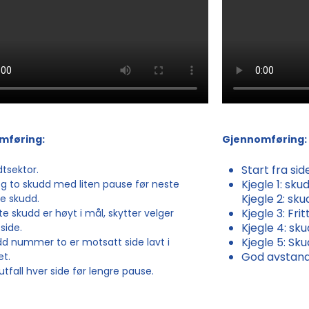
mføring:
Gjennomføring:
Start fra si
dtsektor.
Kjegle 1: sk
g to skudd med liten pause før neste
Kjegle 2: sk
e skudd.
Kjegle 3: Fri
te skudd er høyt i mål, skytter velger
Kjegle 4: sk
 side.
Kjegle 5: S
d nummer to er motsatt side lavt i
God avstand
t.
utfall hver side før lengre pause.