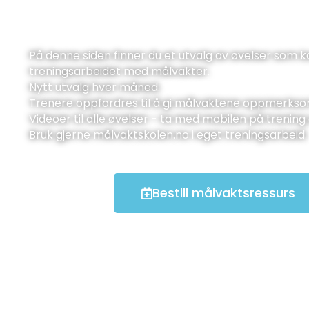
På denne siden finner du et utvalg av øvelser som k
treningsarbeidet med målvakter.
Nytt utvalg hver måned.
Trenere oppfordres til å gi målvaktene oppmerkso
Videoer til alle øvelser - ta med mobilen på trenin
Bruk gjerne målvaktskolen.no i eget treningsarbeid
Bestill målvaktsressurs