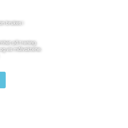
an brukes i
mhet på trening.
g og vis målvaktene.
.