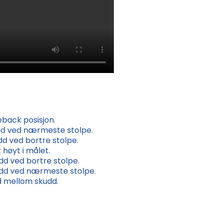
deback posisjon.
udd ved nærmeste stolpe.
udd ved bortre stolpe.
tt høyt i målet.
udd ved bortre stolpe.
kudd ved nærmeste stolpe.
 mellom skudd.