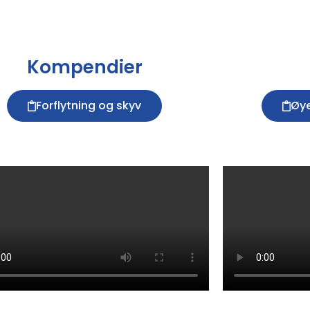
Kompendier
Forflytning og skyv
Øye