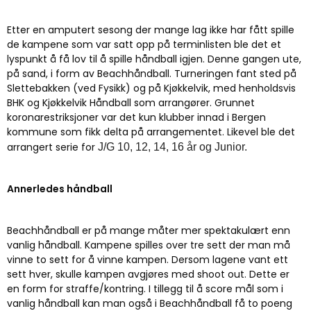
Etter en amputert sesong der mange lag ikke har fått spille
de kampene som var satt opp på terminlisten ble det et
lyspunkt å få lov til å spille håndball igjen. Denne gangen ute,
på sand, i form av Beachhåndball. Turneringen fant sted på
Slettebakken (ved Fysikk) og på Kjøkkelvik, med henholdsvis
BHK og Kjøkkelvik Håndball som arrangører. Grunnet
koronarestriksjoner var det kun klubber innad i Bergen
kommune som fikk delta på arrangementet. Likevel ble det
arrangert serie for
J/G 10, 12, 14, 16 år og Junior.
Annerledes håndball
Beachhåndball er på mange måter mer spektakulært enn
vanlig håndball. Kampene spilles over tre sett der man må
vinne to sett for å vinne kampen. Dersom lagene vant ett
sett hver, skulle kampen avgjøres med shoot out. Dette er
en form for straffe/kontring. I tillegg til å score mål som i
vanlig håndball kan man også i Beachhåndball få to poeng