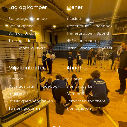
Lag og kamper
Trener
Banedagbok kamper
Infoside
Seniorlagene
Trenerforum - Facebook
Barn og Ungdom
Trenergruppe - Spond
Treningstider
NHF - for trenere
SU - Sportslig utvalg
Learn Handball - øvelser
Miljøkontakter
Annet
Infoside
Minibuss
Dugnadsforum - Facebook
Bjørnarbutikken
Lagskasse
Dommere
Ballsidighetshåndboken
Samarbeidspartnere
Turneringsadmin
Bjørnarhallen