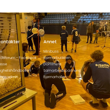
kontakter
Annet
de
Minibuss
dsforum - Facebook
Bjørnarbutikken
asse
Dommere
dighetshåndboken
Samarbeidspartnere
ringsadmin
Bjørnarhallen