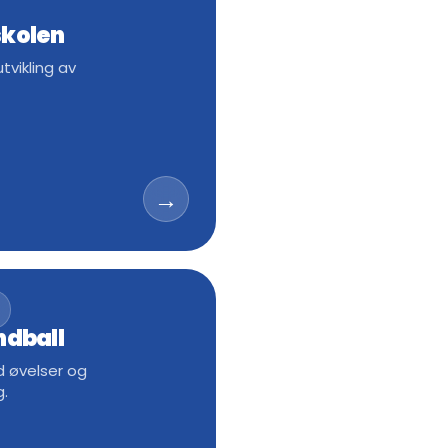
kolen
tvikling av
→
ndball
 øvelser og
g.