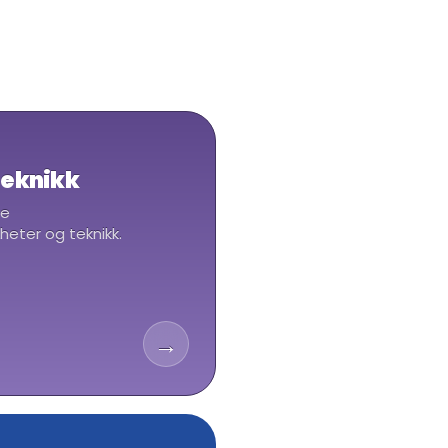
eknikk
de
heter og teknikk.
→