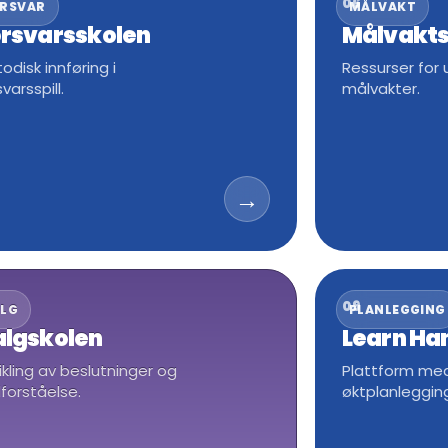
06
RSVAR
MÅLVAKT
rsvarsskolen
Målvakts
odisk innføring i
Ressurser for u
svarsspill.
målvakter.
→
09
LG
PLANLEGGING
lgskolen
Learn Ha
ikling av beslutninger og
Plattform med
llforståelse.
øktplanleggin