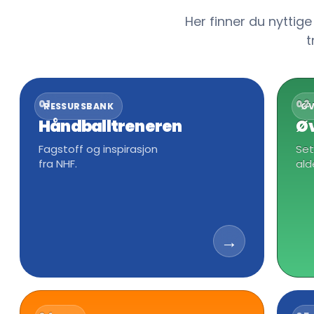
Her finner du nyttige
t
01
02
RESSURSBANK
ØV
Håndballtreneren
Ø
Fagstoff og inspirasjon
Set
fra NHF.
ald
→