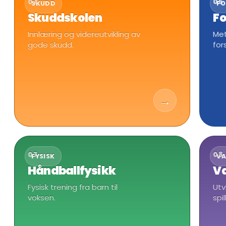
04
05
SKUDD
FO
Skuddskolen
Fo
Innlæring og videreutvikling av
Met
gode skudd.
for
→
07
08
FYSISK
VA
Håndballfysikk
Va
Fysisk trening fra barn til
Utv
voksen.
spi