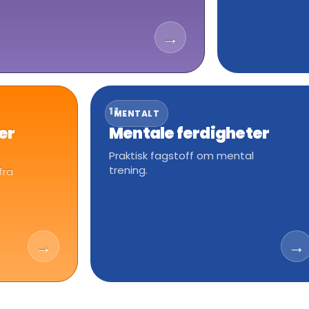
→
11
MENTALT
er
Mentale ferdigheter
Praktisk fagstoff om mental
trening.
fra
→
→