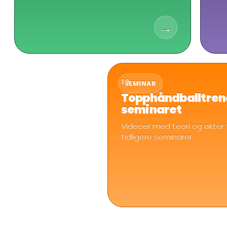
→
10
SEMINAR
Topphåndballtren
seminaret
Videoer med teori og økter 
tidligere seminarer.