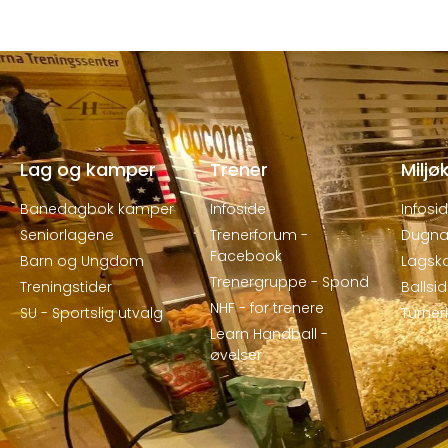
Lag og kamper
Trener
Miljø
Banedagbok kamper
Infoside
Infosi
Seniorlagene
Trenerforum -
Dugna
Facebook
Barn og Ungdom
Lagsk
Trenergruppe - Spond
Treningstider
Ballsi
NHF - for trenere
SU - Sportslig utvalg
Turne
Learn Handball -
øvelser