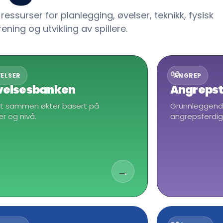
 ressurser for planlegging, øvelser, teknikk, fysisk
rening og utvikling av spillere.
03
ELSER
ANGREP
velsesbanken
Angrepst
t sammen økter basert på
Grunnleggen
er og nivå.
angrepsferdig
→