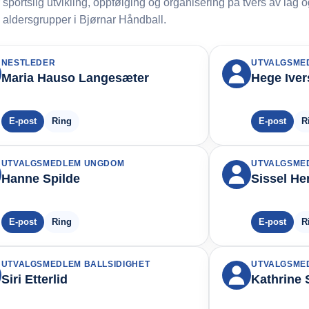
 sportslig utvikling, oppfølging og organisering på tvers av lag 
aldersgrupper i Bjørnar Håndball.
NESTLEDER
UTVALGSME
Maria Hauso Langesæter
Hege Ive
E-post
Ring
E-post
R
UTVALGSMEDLEM UNGDOM
UTVALGSME
Hanne Spilde
Sissel H
E-post
Ring
E-post
R
UTVALGSMEDLEM BALLSIDIGHET
UTVALGSMED
Siri Etterlid
Kathrine 