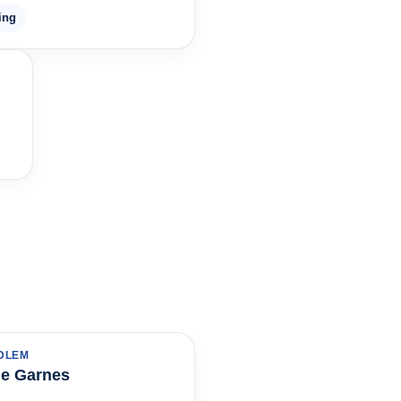
ing
DLEM
ne Garnes