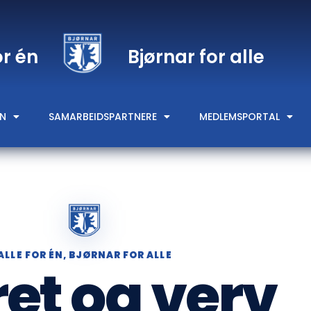
or én
Bjørnar for alle
N
SAMARBEIDSPARTNERE
MEDLEMSPORTAL
ALLE FOR ÉN, BJØRNAR FOR ALLE
ret og verv