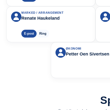
MARKED / ARRANGEMENT
Renate Haukeland
E-post
Ring
ØKONOMI
Petter Oen Sivertsen
S