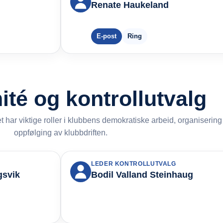
Renate Haukeland
E-post
Ring
té og kontrollutvalg
 har viktige roller i klubbens demokratiske arbeid, organisering
oppfølging av klubbdriften.
LEDER KONTROLLUTVALG
gsvik
Bodil Valland Steinhaug