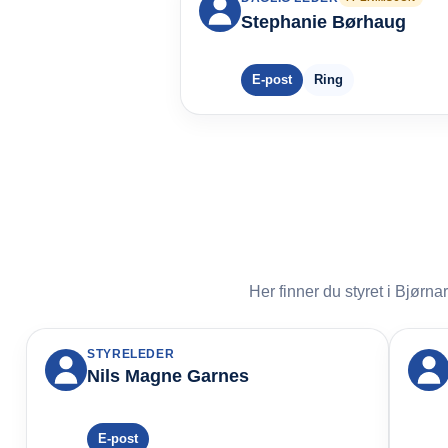
Stephanie Børhaug
E-post
Ring
Her finner du styret i Bjørn
STYRELEDER
Nils Magne Garnes
E-post