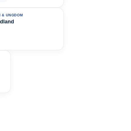
N & UNGDOM
adland