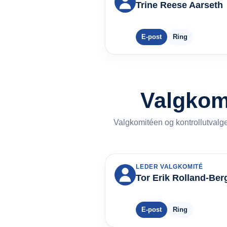
Trine Reese Aarseth
E-post
Ring
Valgkomi
Valgkomitéen og kontrollutvalget
LEDER VALGKOMITÉ
Tor Erik Rolland-Ber
E-post
Ring