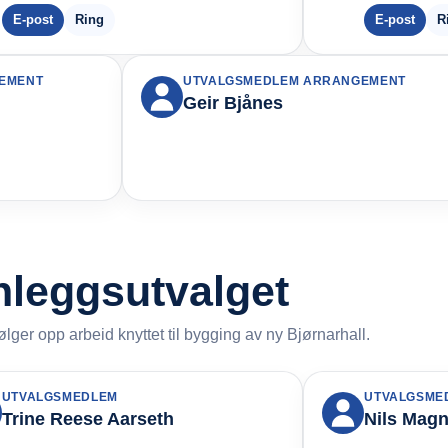
E-post
Ring
E-post
R
EMENT
UTVALGSMEDLEM ARRANGEMENT
Geir Bjånes
leggsutvalget
lger opp arbeid knyttet til bygging av ny Bjørnarhall.
UTVALGSMEDLEM
UTVALGSME
Trine Reese Aarseth
Nils Mag