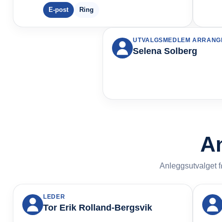
E-post
Ring
UTVALGSMEDLEM ARRANG
Selena Solberg
An
Anleggsutvalget fø
LEDER
Tor Erik Rolland-Bergsvik