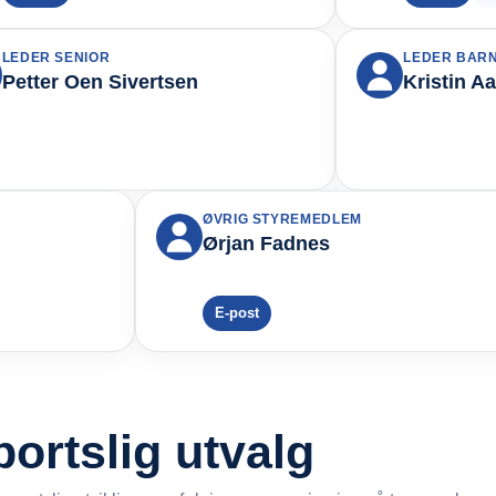
LEDER SENIOR
LEDER BAR
Petter Oen Sivertsen
Kristin A
ØVRIG STYREMEDLEM
Ørjan Fadnes
E-post
portslig utvalg