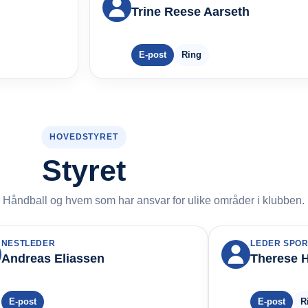
Trine Reese Aarseth
E-post
Ring
HOVEDSTYRET
Styret
ar Håndball og hvem som har ansvar for ulike områder i klubben.
NESTLEDER
LEDER SPOR
Andreas Eliassen
Therese 
E-post
E-post
R