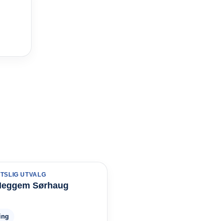
TSLIG UTVALG
Heggem Sørhaug
ing