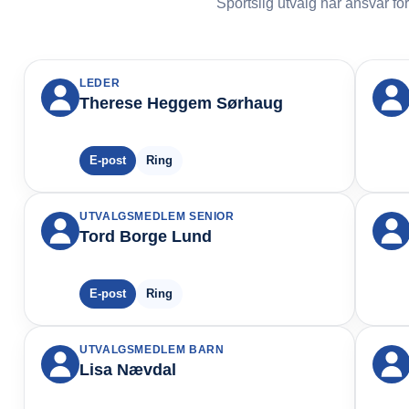
Sportslig utvalg har ansvar for
LEDER
Therese Heggem Sørhaug
E-post
Ring
UTVALGSMEDLEM SENIOR
Tord Borge Lund
E-post
Ring
UTVALGSMEDLEM BARN
Lisa Nævdal