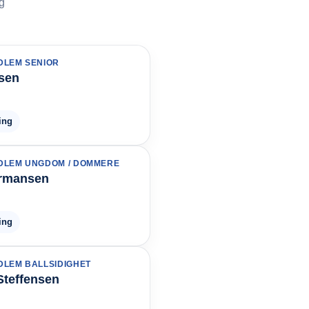
og
DLEM SENIOR
rsen
ing
DLEM UNGDOM / DOMMERE
ermansen
ing
LEM BALLSIDIGHET
Steffensen