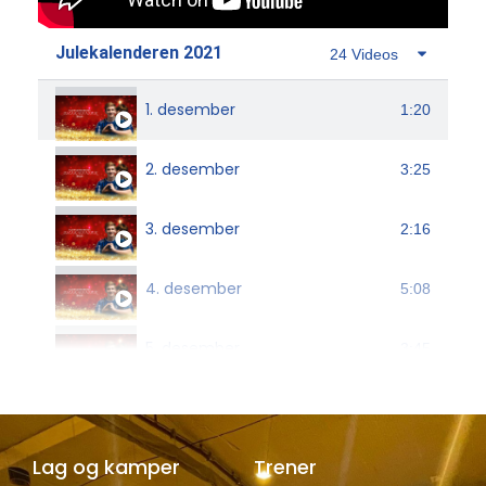
Julekalenderen 2021
24 Videos
1. desember
1:20
2. desember
3:25
3. desember
2:16
4. desember
5:08
5. desember
3:45
6. desember
3:43
Lag og kamper
Trener
7. desember
3:02