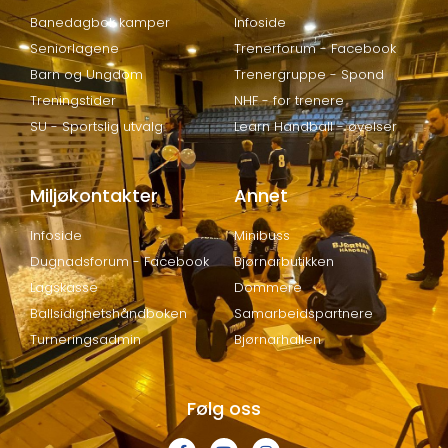
Banedagbok kamper
Infoside
8. desember
2:20
Seniorlagene
Trenerforum - Facebook
Barn og Ungdom
Trenergruppe - Spond
9. desember
0:28
Treningstider
NHF - for trenere
SU - Sportslig utvalg
Learn Handball - øvelser
10. desember
3:08
Miljøkontakter
Annet
11. desember
2:12
Infoside
Minibuss
12. desember
1:46
Dugnadsforum - Facebook
Bjørnarbutikken
Lagskasse
Dommere
13. desember
Ballsidighetshåndboken
Samarbeidspartnere
1:04
Turneringsadmin
Bjørnarhallen
14. desember
0:00
Følg oss
15. desember
2:06