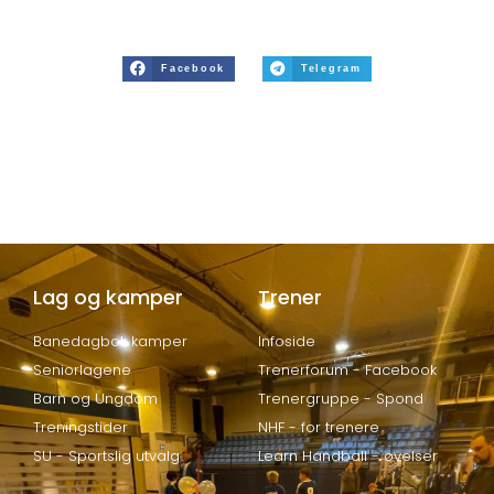
Facebook
Telegram
Lag og kamper
Trener
Banedagbok kamper
Infoside
Seniorlagene
Trenerforum - Facebook
Barn og Ungdom
Trenergruppe - Spond
Treningstider
NHF - for trenere
SU - Sportslig utvalg
Learn Handball - øvelser