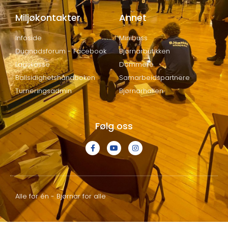
Miljøkontakter
Annet
Infoside
Minibuss
Dugnadsforum - Facebook
Bjørnarbutikken
Lagskasse
Dommere
Ballsidighetshåndboken
Samarbeidspartnere
Turneringsadmin
Bjørnarhallen
Følg oss
Alle for én - Bjørnar for alle