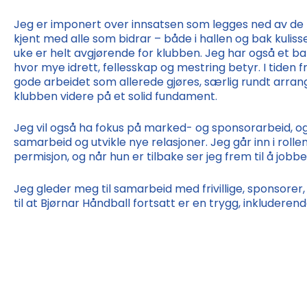
Jeg er imponert over innsatsen som legges ned av de fri
kjent med alle som bidrar – både i hallen og bak kuli
uke er helt avgjørende for klubben. Jeg har også et ba
hvor mye idrett, fellesskap og mestring betyr. I tiden 
gode arbeidet som allerede gjøres, særlig rundt arr
klubben videre på et solid fundament.
Jeg vil også ha fokus på marked- og sponsorarbeid, og 
samarbeid og utvikle nye relasjoner. Jeg går inn i roll
permisjon, og når hun er tilbake ser jeg frem til å jo
Jeg gleder meg til samarbeid med frivillige, sponsorer
til at Bjørnar Håndball fortsatt er en trygg, inkluderend