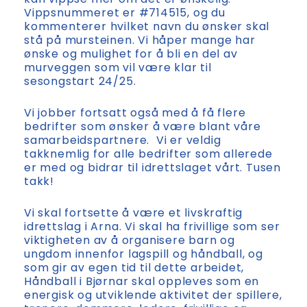
kan vippse mer om det er ønskelig.
Vippsnummeret er #714515, og du
kommenterer hvilket navn du ønsker skal
stå på mursteinen. Vi håper mange har
ønske og mulighet for å bli en del av
murveggen som vil være klar til
sesongstart 24/25.
Vi jobber fortsatt også med å få flere
bedrifter som ønsker å være blant våre
samarbeidspartnere.
Vi er veldig
takknemlig for alle bedrifter som allerede
er med og bidrar til idrettslaget vårt. Tusen
takk!
Vi skal fortsette å være et livskraftig
idrettslag i Arna. Vi skal ha frivillige som ser
viktigheten av å organisere barn og
ungdom innenfor lagspill og håndball, og
som gir av egen tid til dette arbeidet,
Håndball i Bjørnar skal oppleves som en
energisk og utviklende aktivitet der spillere,