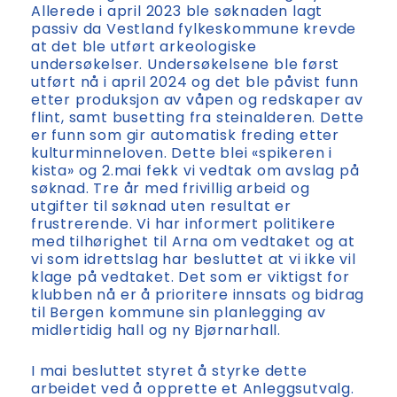
behandling internt i kommunen og i fylket.
Allerede i april 2023 ble søknaden lagt
passiv da Vestland fylkeskommune krevde
at det ble utført arkeologiske
undersøkelser. Undersøkelsene ble først
utført nå i april 2024 og det ble påvist funn
etter produksjon av våpen og redskaper av
flint, samt busetting fra steinalderen. Dette
er funn som gir automatisk freding etter
kulturminneloven. Dette blei «spikeren i
kista» og 2.mai fekk vi vedtak om avslag på
søknad. Tre år med frivillig arbeid og
utgifter til søknad uten resultat er
frustrerende. Vi har informert politikere
med tilhørighet til Arna om vedtaket og at
vi som idrettslag har besluttet at vi ikke vil
klage på vedtaket. Det som er viktigst for
klubben nå er å prioritere innsats og bidrag
til Bergen kommune sin planlegging av
midlertidig hall og ny Bjørnarhall.
I mai besluttet styret å styrke dette
arbeidet ved å opprette et Anleggsutvalg.