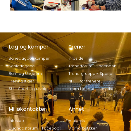
Lag og kamper
Trener
Banedagbok kamper
Infoside
Seniorlagene
Trenerforum - Facebook
Barn og Ungdom
Trenergruppe - Spond
Treningstider
NHF - for trenere
SU - Sportslig utvalg
Learn Handball - øvelser
Miljøkontakter
Annet
Infoside
Minibuss
Dugnadsforum - Facebook
Bjørnarbutikken