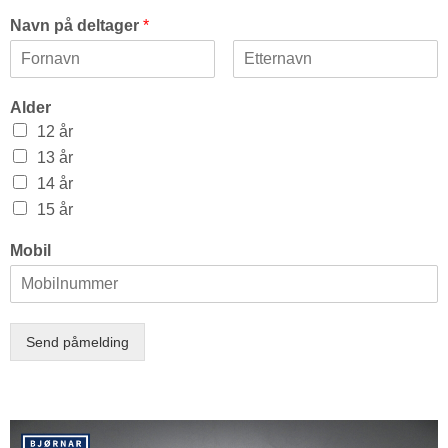
Navn på deltager
*
Alder
12 år
13 år
14 år
15 år
Mobil
Send påmelding