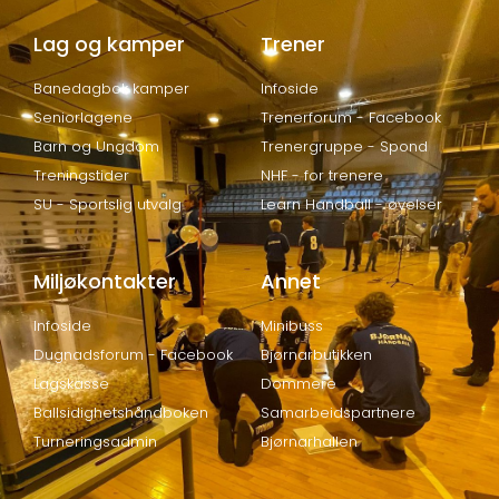
Lag og kamper
Trener
Banedagbok kamper
Infoside
Seniorlagene
Trenerforum - Facebook
Barn og Ungdom
Trenergruppe - Spond
Treningstider
NHF - for trenere
SU - Sportslig utvalg
Learn Handball - øvelser
Miljøkontakter
Annet
Infoside
Minibuss
Dugnadsforum - Facebook
Bjørnarbutikken
Lagskasse
Dommere
Ballsidighetshåndboken
Samarbeidspartnere
Turneringsadmin
Bjørnarhallen