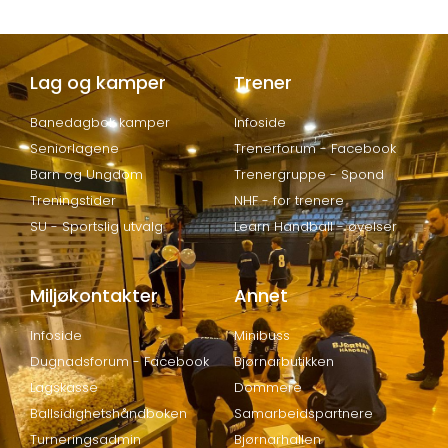
Lag og kamper
Trener
Banedagbok kamper
Infoside
Seniorlagene
Trenerforum - Facebook
Barn og Ungdom
Trenergruppe - Spond
Treningstider
NHF - for trenere
SU - Sportslig utvalg
Learn Handball - øvelser
Miljøkontakter
Annet
Infoside
Minibuss
Dugnadsforum - Facebook
Bjørnarbutikken
Lagskasse
Dommere
Ballsidighetshåndboken
Samarbeidspartnere
Turneringsadmin
Bjørnarhallen