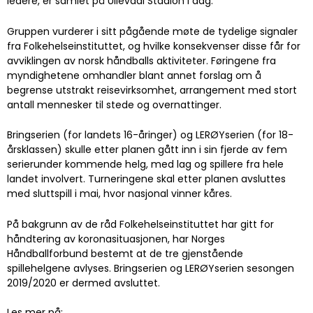
ledere, er samlet på Ullevaal Stadion i dag.
Gruppen vurderer i sitt pågående møte de tydelige signaler
fra Folkehelseinstituttet, og hvilke konsekvenser disse får for
avviklingen av norsk håndballs aktiviteter. Føringene fra
myndighetene omhandler blant annet forslag om å
begrense utstrakt reisevirksomhet, arrangement med stort
antall mennesker til stede og overnattinger.
Bringserien (for landets 16-åringer) og LERØYserien (for 18-
årsklassen) skulle etter planen gått inn i sin fjerde av fem
serierunder kommende helg, med lag og spillere fra hele
landet involvert. Turneringene skal etter planen avsluttes
med sluttspill i mai, hvor nasjonal vinner kåres.
På bakgrunn av de råd Folkehelseinstituttet har gitt for
håndtering av koronasituasjonen, har Norges
Håndballforbund bestemt at de tre gjenstående
spillehelgene avlyses. Bringserien og LERØYserien sesongen
2019/2020 er dermed avsluttet.
Les mer på: