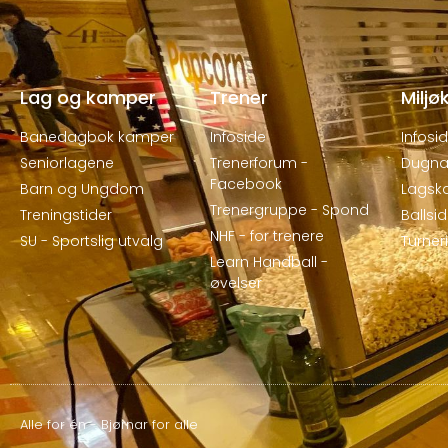
Lag og kamper
Trener
Miljø
Banedagbok kamper
Infoside
Infosi
Seniorlagene
Trenerforum -
Dugna
Facebook
Barn og Ungdom
Lagsk
Trenergruppe - Spond
Treningstider
Ballsi
NHF - for trenere
SU - Sportslig utvalg
Turne
Learn Handball -
øvelser
Alle for én - Bjørnar for alle