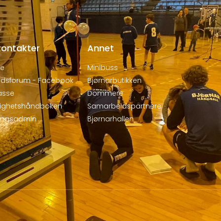
kontakter
Annet
de
Minibuss
dsforum - Facebook
Bjørnarbutikken
asse
Dommere
dighetshåndboken
Samarbeidspartnere
ringsadmin
Bjørnarhallen