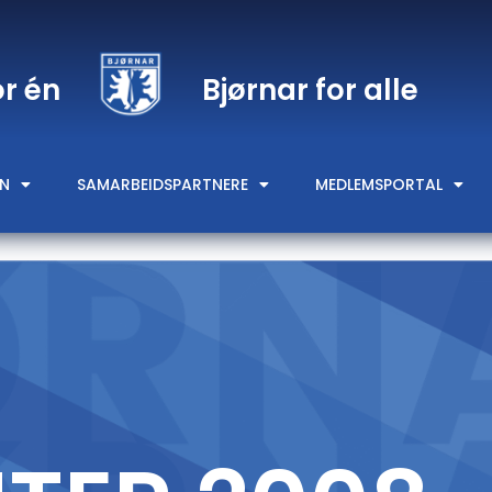
or én
Bjørnar for alle
N
SAMARBEIDSPARTNERE
MEDLEMSPORTAL