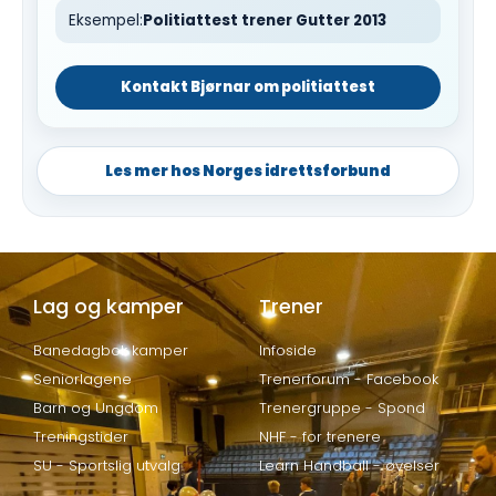
Eksempel:
Politiattest trener Gutter 2013
Kontakt Bjørnar om politiattest
Les mer hos Norges idrettsforbund
Lag og kamper
Trener
Banedagbok kamper
Infoside
Seniorlagene
Trenerforum - Facebook
Barn og Ungdom
Trenergruppe - Spond
Treningstider
NHF - for trenere
SU - Sportslig utvalg
Learn Handball - øvelser