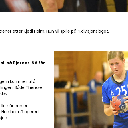
r etter Kjetil Holm. Hun vil spille på 4.divisjonslaget.
ll på Bjørnar. Nå får
ggem kommer til å
llingen. Både Therese
div.
ille når hun er
 Hun har nå operert
jon.