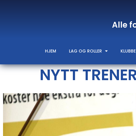
Alle f
HJEM
LAG OG ROLLER
KLUBBE
NYTT TRENE