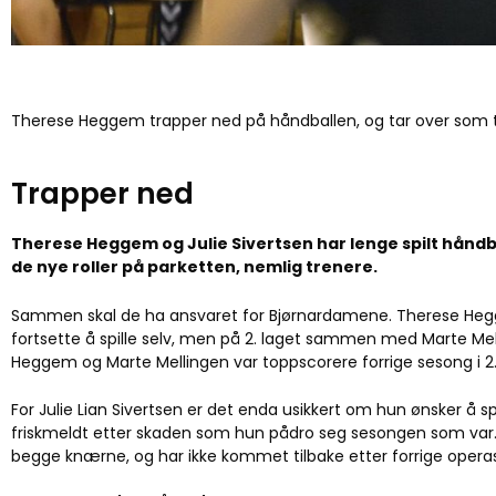
Therese Heggem trapper ned på håndballen, og tar over som trene
Trapper ned
Therese Heggem og Julie Sivertsen har lenge spilt håndba
de nye roller på parketten, nemlig trenere.
Sammen skal de ha ansvaret for Bjørnardamene. Therese He
fortsette å spille selv, men på 2. laget sammen med Marte Me
Heggem og Marte Mellingen var toppscorere forrige sesong i 2.
For Julie Lian Sivertsen er det enda usikkert om hun ønsker å sp
friskmeldt etter skaden som hun pådro seg sesongen som var.
begge knærne, og har ikke kommet tilbake etter forrige operas