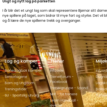
Ungt og nytt lag på parketten
I år blir det et ungt lag som skal representere Bjørnar sitt da
nye spillere på laget, som bidrar til mye fart og styrke. Det vil 
og å lære de nye spillerne trekk og overganger.
Lag og kamper
Trener
Miljø
Banedagbok kamper
Infoside
Infosi
Seniorlagene
Trenerforum -
Dugna
Facebook
Barn og Ungdom
Lagsk
Trenergruppe - Spond
Treningstider
Ballsi
NHF - for trenere
SU - Sportslig utvalg
Turne
Learn Handball -
øvelser