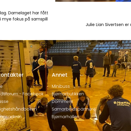
melag. Damelaget har fått
bli mye fokus på samspill
Julie Lian Sivertsen e
kontakter
Annet
de
Minibuss
dsforum - Facebook
Bjørnarbutikken
asse
Dommere
dighetshåndboken
Samarbeidspartnere
ringsadmin
Bjørnarhallen