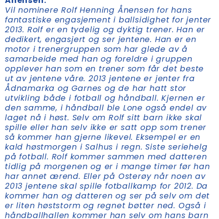
Ånensen:
Vil nominere Rolf Henning Ånensen for hans
fantastiske engasjement i ballsidighet for jenter
2013. Rolf er en tydelig og dyktig trener. Han er
dedikert, engasjert og ser jentene. Han er en
motor i trenergruppen som har glede av å
samarbeide med han og foreldre i gruppen
opplever han som en trener som får det beste
ut av jentene våre. 2013 jentene er jenter fra
Ådnamarka og Garnes og de har hatt stor
utvikling både i fotball og håndball. Kjernen er
den samme, i håndball ble Lone også endel av
laget nå i høst. Selv om Rolf sitt barn ikke skal
spille eller han selv ikke er satt opp som trener
så kommer han gjerne likevel. Eksempel er en
kald høstmorgen i Salhus i regn. Siste seriehelg
på fotball. Rolf kommer sammen med datteren
tidlig på morgenen og er i mange timer før han
har annet ærend. Eller på Osterøy når noen av
2013 jentene skal spille fotballkamp for 2012. Da
kommer han og datteren og ser på selv om det
er liten høststorm og regnet bøtter ned. Også i
håndballhallen kommer han selv om hans barn