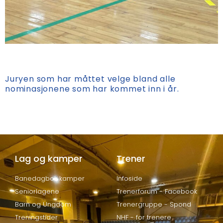
Juryen som har måttet velge bland alle
nominasjonene som har kommet inn i år.
Lag og kamper
Trener
Banedagbok kamper
Infoside
Seniorlagene
Trenerforum - Facebook
Barn og Ungdom
Trenergruppe - Spond
Treningstider
NHF - for trenere