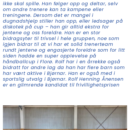
ikke skal spille. Han følger opp og deltar, selv
om andre trenere kan ta kampene eller
treningene. Dersom det er mangel i
dugnadshjelp stiller han opp, eller ledsager på
diskotek på cup – han gir alltid ekstra for
jentene og oss foreldre. Han er en stor
bidragsyter til trivsel i hele gruppen, noe som
igjen bidrar til at vi har et solid trenerteam
rundt jentene og engasjerte foreldre som for litt
siden hadde en super opplevelse på
håndballcup i Florø. Rolf har i en årrekke også
bidratt for andre lag da han har flere barn som
har vært aktive i Bjørnar. Han er også med i
sportslig utvalg i Bjørnar. Rolf Henning Ånensen
er en glimrende kandidat til frivillighetsprisen