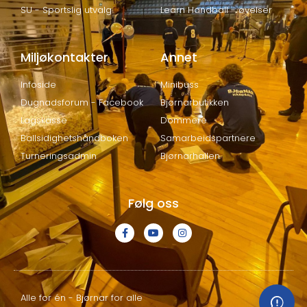
SU - Sportslig utvalg
Learn Handball - øvelser
Miljøkontakter
Annet
Infoside
Minibuss
Dugnadsforum - Facebook
Bjørnarbutikken
Lagskasse
Dommere
Ballsidighetshåndboken
Samarbeidspartnere
Turneringsadmin
Bjørnarhallen
Følg oss
Alle for én - Bjørnar for alle