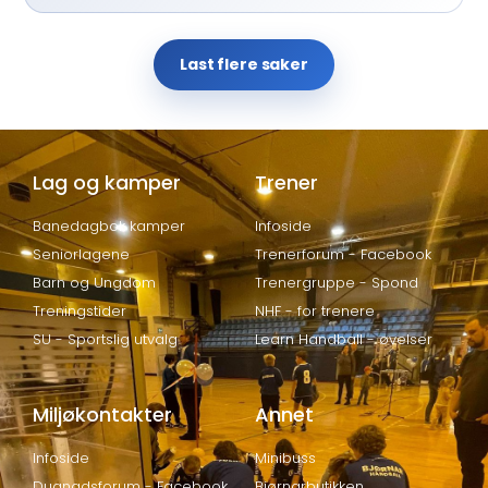
Last flere saker
Lag og kamper
Trener
Banedagbok kamper
Infoside
Seniorlagene
Trenerforum - Facebook
Barn og Ungdom
Trenergruppe - Spond
Treningstider
NHF - for trenere
SU - Sportslig utvalg
Learn Handball - øvelser
Miljøkontakter
Annet
Infoside
Minibuss
Dugnadsforum - Facebook
Bjørnarbutikken