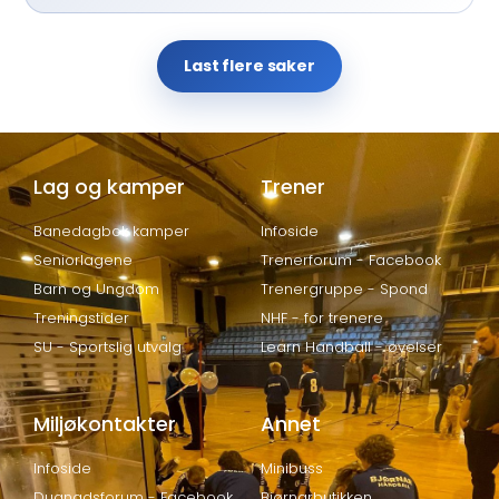
Last flere saker
Lag og kamper
Trener
Banedagbok kamper
Infoside
Seniorlagene
Trenerforum - Facebook
Barn og Ungdom
Trenergruppe - Spond
Treningstider
NHF - for trenere
SU - Sportslig utvalg
Learn Handball - øvelser
Miljøkontakter
Annet
Infoside
Minibuss
Dugnadsforum - Facebook
Bjørnarbutikken