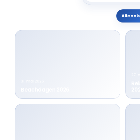
Alle sak
27. 
31. mai 2026
Rei
Beachdagen 2026
20