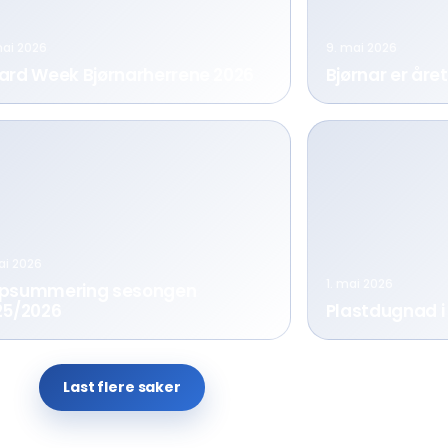
mai 2026
9. mai 2026
ard Week Bjørnarherrene 2026
Bjørnar er åre
ai 2026
1. mai 2026
psummering sesongen
25/2026
Plastdugnad i 
Last flere saker