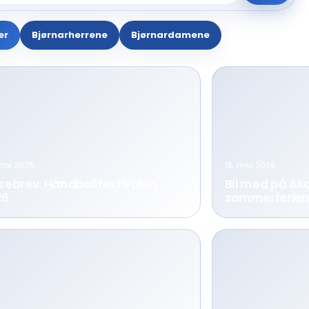
er
Bjørnarherrene
Bjørnardamene
mai 2026
18. mai 2026
sebrev: Håndballfestivalen
Bli med på Ak
26
sommerferien