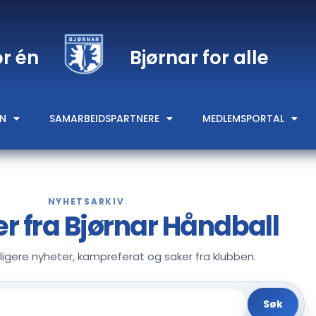
or én
Bjørnar for alle
N
SAMARBEIDSPARTNERE
MEDLEMSPORTAL
NYHETSARKIV
er fra Bjørnar Håndball
dligere nyheter, kampreferat og saker fra klubben.
Søk