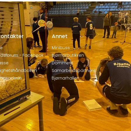
kontakter
Annet
de
Minibuss
dsforum - Facebook
Bjørnarbutikken
asse
Dommere
dighetshåndboken
Samarbeidspartnere
ringsadmin
Bjørnarhallen