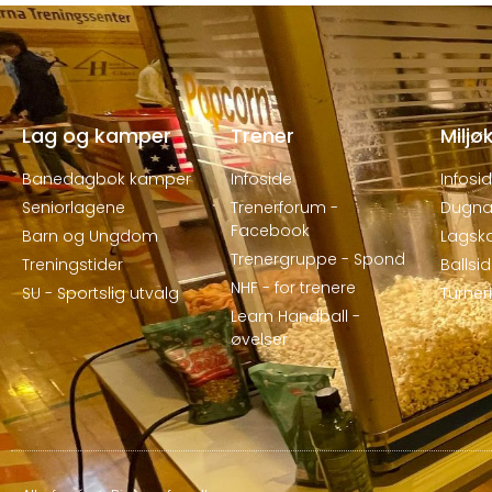
Lag og kamper
Trener
Miljø
Banedagbok kamper
Infoside
Infosi
Seniorlagene
Trenerforum -
Dugna
Facebook
Barn og Ungdom
Lagsk
Trenergruppe - Spond
Treningstider
Ballsi
NHF - for trenere
SU - Sportslig utvalg
Turne
Learn Handball -
øvelser