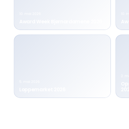
10. mai 2026
10. 
Award Week Bjørnardamene 2026
Aw
2. m
5. mai 2026
Op
Loppemarket 2026
20