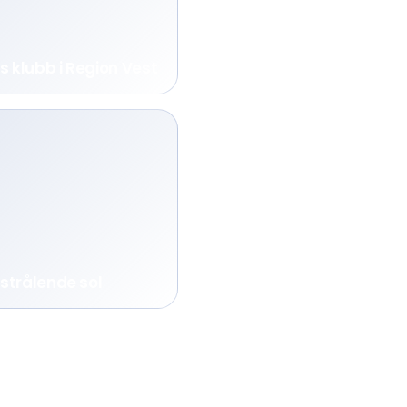
ts klubb i Region Vest
strålende sol