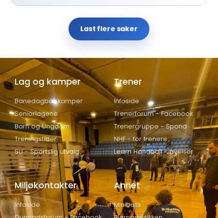
Last flere saker
Lag og kamper
Trener
Banedagbok kamper
Infoside
Seniorlagene
Trenerforum - Facebook
Barn og Ungdom
Trenergruppe - Spond
Treningstider
NHF - for trenere
SU - Sportslig utvalg
Learn Handball - øvelser
Miljøkontakter
Annet
Infoside
Minibuss
Dugnadsforum - Facebook
Bjørnarbutikken